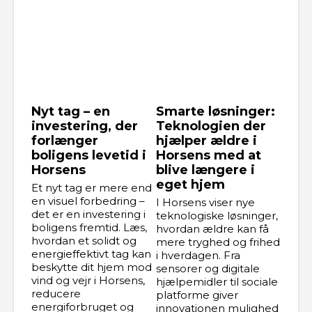
Nyt tag – en
Smarte løsninger:
investering, der
Teknologien der
forlænger
hjælper ældre i
boligens levetid i
Horsens med at
Horsens
blive længere i
eget hjem
Et nyt tag er mere end
en visuel forbedring –
I Horsens viser nye
det er en investering i
teknologiske løsninger,
boligens fremtid. Læs,
hvordan ældre kan få
hvordan et solidt og
mere tryghed og frihed
energieffektivt tag kan
i hverdagen. Fra
beskytte dit hjem mod
sensorer og digitale
vind og vejr i Horsens,
hjælpemidler til sociale
reducere
platforme giver
energiforbruget og
innovationen mulighed