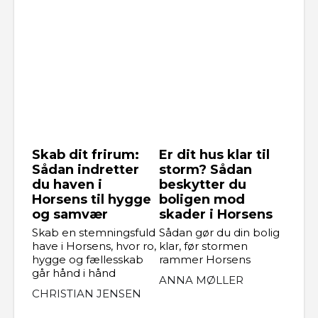
Skab dit frirum:
Er dit hus klar til
Sådan indretter
storm? Sådan
du haven i
beskytter du
Horsens til hygge
boligen mod
og samvær
skader i Horsens
Skab en stemningsfuld
Sådan gør du din bolig
have i Horsens, hvor ro,
klar, før stormen
hygge og fællesskab
rammer Horsens
går hånd i hånd
ANNA MØLLER
CHRISTIAN JENSEN