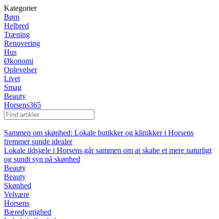
Kategorier
Børn
Helbred
Træning
Renovering
Hus
Økonomi
Oplevelser
Livet
Smag
Beauty
Horsens365
Sammen om skønhed: Lokale butikker og klinikker i Horsens
fremmer sunde idealer
Lokale ildsjæle i Horsens går sammen om at skabe et mere naturligt
og sundt syn på skønhed
Beauty
Beauty
Skønhed
Velvære
Horsens
Bæredygtighed