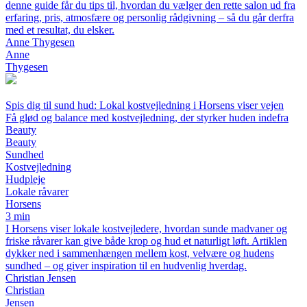
denne guide får du tips til, hvordan du vælger den rette salon ud fra
erfaring, pris, atmosfære og personlig rådgivning – så du går derfra
med et resultat, du elsker.
Anne Thygesen
Anne
Thygesen
Spis dig til sund hud: Lokal kostvejledning i Horsens viser vejen
Få glød og balance med kostvejledning, der styrker huden indefra
Beauty
Beauty
Sundhed
Kostvejledning
Hudpleje
Lokale råvarer
Horsens
3 min
I Horsens viser lokale kostvejledere, hvordan sunde madvaner og
friske råvarer kan give både krop og hud et naturligt løft. Artiklen
dykker ned i sammenhængen mellem kost, velvære og hudens
sundhed – og giver inspiration til en hudvenlig hverdag.
Christian Jensen
Christian
Jensen