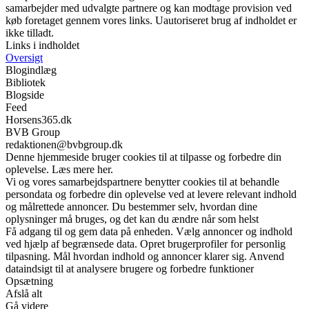
samarbejder med udvalgte partnere og kan modtage provision ved
køb foretaget gennem vores links. Uautoriseret brug af indholdet er
ikke tilladt.
Links i indholdet
Oversigt
Blogindlæg
Bibliotek
Blogside
Feed
Horsens365.dk
BVB Group
redaktionen@bvbgroup.dk
Denne hjemmeside bruger cookies til at tilpasse og forbedre din
oplevelse. Læs mere her.
Vi og vores samarbejdspartnere benytter cookies til at behandle
persondata og forbedre din oplevelse ved at levere relevant indhold
og målrettede annoncer. Du bestemmer selv, hvordan dine
oplysninger må bruges, og det kan du ændre når som helst
Få adgang til og gem data på enheden. Vælg annoncer og indhold
ved hjælp af begrænsede data. Opret brugerprofiler for personlig
tilpasning. Mål hvordan indhold og annoncer klarer sig. Anvend
dataindsigt til at analysere brugere og forbedre funktioner
Opsætning
Afslå alt
Gå videre