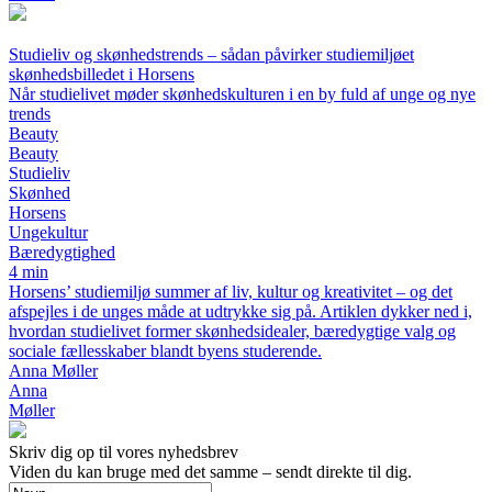
Studieliv og skønhedstrends – sådan påvirker studiemiljøet
skønhedsbilledet i Horsens
Når studielivet møder skønhedskulturen i en by fuld af unge og nye
trends
Beauty
Beauty
Studieliv
Skønhed
Horsens
Ungekultur
Bæredygtighed
4 min
Horsens’ studiemiljø summer af liv, kultur og kreativitet – og det
afspejles i de unges måde at udtrykke sig på. Artiklen dykker ned i,
hvordan studielivet former skønhedsidealer, bæredygtige valg og
sociale fællesskaber blandt byens studerende.
Anna Møller
Anna
Møller
Skriv dig op til vores nyhedsbrev
Viden du kan bruge med det samme – sendt direkte til dig.