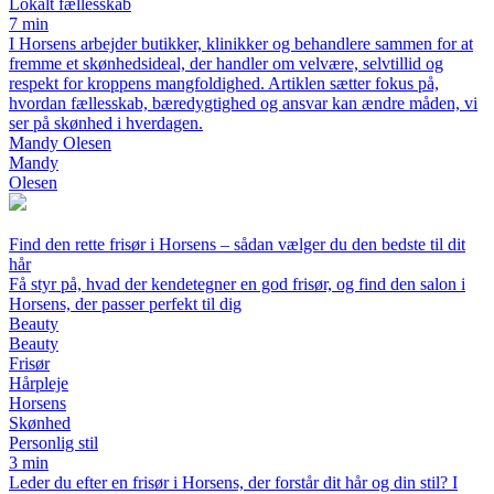
Lokalt fællesskab
7 min
I Horsens arbejder butikker, klinikker og behandlere sammen for at
fremme et skønhedsideal, der handler om velvære, selvtillid og
respekt for kroppens mangfoldighed. Artiklen sætter fokus på,
hvordan fællesskab, bæredygtighed og ansvar kan ændre måden, vi
ser på skønhed i hverdagen.
Mandy Olesen
Mandy
Olesen
Find den rette frisør i Horsens – sådan vælger du den bedste til dit
hår
Få styr på, hvad der kendetegner en god frisør, og find den salon i
Horsens, der passer perfekt til dig
Beauty
Beauty
Frisør
Hårpleje
Horsens
Skønhed
Personlig stil
3 min
Leder du efter en frisør i Horsens, der forstår dit hår og din stil? I