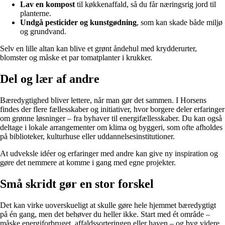
Lav en kompost
til køkkenaffald, så du får næringsrig jord til
planterne.
Undgå pesticider og kunstgødning
, som kan skade både miljø
og grundvand.
Selv en lille altan kan blive et grønt åndehul med krydderurter,
blomster og måske et par tomatplanter i krukker.
Del og lær af andre
Bæredygtighed bliver lettere, når man gør det sammen. I Horsens
findes der flere fællesskaber og initiativer, hvor borgere deler erfaringer
om grønne løsninger – fra byhaver til energifællesskaber. Du kan også
deltage i lokale arrangementer om klima og byggeri, som ofte afholdes
på biblioteker, kulturhuse eller uddannelsesinstitutioner.
At udveksle idéer og erfaringer med andre kan give ny inspiration og
gøre det nemmere at komme i gang med egne projekter.
Små skridt gør en stor forskel
Det kan virke uoverskueligt at skulle gøre hele hjemmet bæredygtigt
på én gang, men det behøver du heller ikke. Start med ét område –
måske energiforbruget, affaldssorteringen eller haven – og byg videre