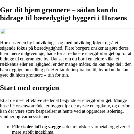
Gør dit hjem grønnere – sådan kan du
bidrage til bæredygtigt byggeri i Horsens
Horsens er en by i udvikling – og med udvikling følger også et
stigende fokus på bæredygtighed. Flere borgere ønsker at gøre deres
hjem mere miljøvenlige, både for at reducere energiforbruget og for at
bidrage til en grønnere by. Uanset om du bor i en ældre villa, et
rækkehus eller en lejlighed, er der mange måder, du kan tage del i den
bæredygtige omstilling på. Her får du inspiration til, hvordan du kan
gøre dit hjem grønnere – trin for trin.
Start med energien
Et af de mest effektive steder at begynde er energiforbruget. Mange
huse i Horsens-området er bygget før de nyeste energikrav, og derfor
kan der være store besparelser at hente ved at opgradere isolering,
vinduer og varmesystemer.
Efterisolér loft og vægge
– det mindsker varmetab og giver et
mere stabilt indeklima.