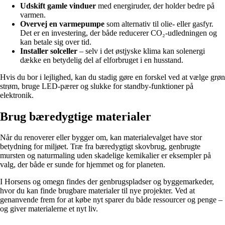
Udskift gamle vinduer
med energiruder, der holder bedre på
varmen.
Overvej en varmepumpe
som alternativ til olie- eller gasfyr.
Det er en investering, der både reducerer CO₂-udledningen og
kan betale sig over tid.
Installer solceller
– selv i det østjyske klima kan solenergi
dække en betydelig del af elforbruget i en husstand.
Hvis du bor i lejlighed, kan du stadig gøre en forskel ved at vælge grøn
strøm, bruge LED-pærer og slukke for standby-funktioner på
elektronik.
Brug bæredygtige materialer
Når du renoverer eller bygger om, kan materialevalget have stor
betydning for miljøet. Træ fra bæredygtigt skovbrug, genbrugte
mursten og naturmaling uden skadelige kemikalier er eksempler på
valg, der både er sunde for hjemmet og for planeten.
I Horsens og omegn findes der genbrugspladser og byggemarkeder,
hvor du kan finde brugbare materialer til nye projekter. Ved at
genanvende frem for at købe nyt sparer du både ressourcer og penge –
og giver materialerne et nyt liv.