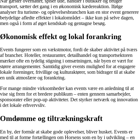
Når gæster overnatter, spiser ude, handler i butikker og bruger
transport, sætter det gang i en økonomisk kædereaktion. Ifølge
analyser fra turisme- og oplevelsesbranchen kan en stor event generere
betydelige afledte effekter i lokalområdet – ikke kun på selve dagen,
men også i form af øget kendskab og gentagne besøg.
Økonomisk effekt og lokal forankring
Events fungerer som en vækstmotor, fordi de skaber aktivitet på tværs
af brancher. Hoteller, restauranter, detailhandel og transportsektoren
mærker ofte en tydelig stigning i omsætningen, når byen er vært for
større arrangementer. Samtidig giver events mulighed for at engagere
lokale foreninger, frivillige og kulturaktører, som bidrager til at skabe
en unik atmosfære og forankring.
For mange mindre virksomheder kan events være en anledning til at
vise sig frem for et bredere publikum – enten gennem samarbejder,
sponsorater eller pop-up aktiviteter. Det styrker netværk og innovation
i det lokale erhvervsliv.
Omdømme og tiltrækningskraft
En by, der formår at skabe gode oplevelser, bliver husket. Events er
med til at forme fortællingen om Horsens som en by i udvikling – en