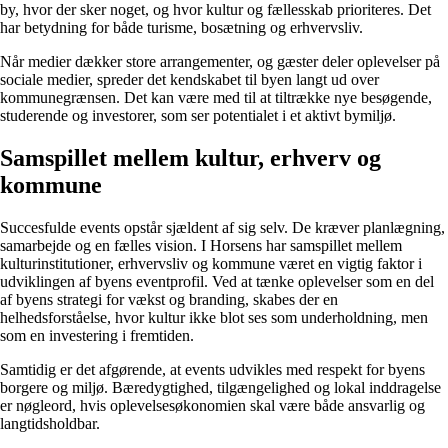
by, hvor der sker noget, og hvor kultur og fællesskab prioriteres. Det
har betydning for både turisme, bosætning og erhvervsliv.
Når medier dækker store arrangementer, og gæster deler oplevelser på
sociale medier, spreder det kendskabet til byen langt ud over
kommunegrænsen. Det kan være med til at tiltrække nye besøgende,
studerende og investorer, som ser potentialet i et aktivt bymiljø.
Samspillet mellem kultur, erhverv og
kommune
Succesfulde events opstår sjældent af sig selv. De kræver planlægning,
samarbejde og en fælles vision. I Horsens har samspillet mellem
kulturinstitutioner, erhvervsliv og kommune været en vigtig faktor i
udviklingen af byens eventprofil. Ved at tænke oplevelser som en del
af byens strategi for vækst og branding, skabes der en
helhedsforståelse, hvor kultur ikke blot ses som underholdning, men
som en investering i fremtiden.
Samtidig er det afgørende, at events udvikles med respekt for byens
borgere og miljø. Bæredygtighed, tilgængelighed og lokal inddragelse
er nøgleord, hvis oplevelsesøkonomien skal være både ansvarlig og
langtidsholdbar.