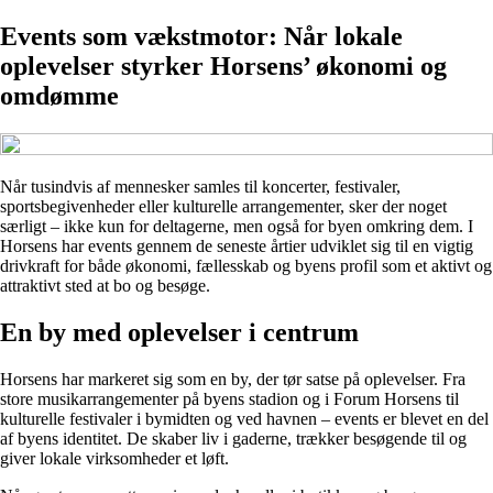
Events som vækstmotor: Når lokale
oplevelser styrker Horsens’ økonomi og
omdømme
Når tusindvis af mennesker samles til koncerter, festivaler,
sportsbegivenheder eller kulturelle arrangementer, sker der noget
særligt – ikke kun for deltagerne, men også for byen omkring dem. I
Horsens har events gennem de seneste årtier udviklet sig til en vigtig
drivkraft for både økonomi, fællesskab og byens profil som et aktivt og
attraktivt sted at bo og besøge.
En by med oplevelser i centrum
Horsens har markeret sig som en by, der tør satse på oplevelser. Fra
store musikarrangementer på byens stadion og i Forum Horsens til
kulturelle festivaler i bymidten og ved havnen – events er blevet en del
af byens identitet. De skaber liv i gaderne, trækker besøgende til og
giver lokale virksomheder et løft.