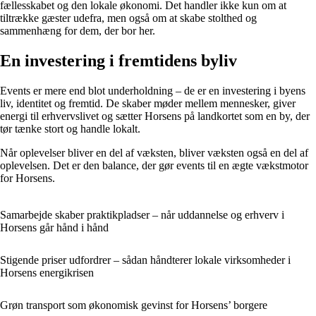
fællesskabet og den lokale økonomi. Det handler ikke kun om at
tiltrække gæster udefra, men også om at skabe stolthed og
sammenhæng for dem, der bor her.
En investering i fremtidens byliv
Events er mere end blot underholdning – de er en investering i byens
liv, identitet og fremtid. De skaber møder mellem mennesker, giver
energi til erhvervslivet og sætter Horsens på landkortet som en by, der
tør tænke stort og handle lokalt.
Når oplevelser bliver en del af væksten, bliver væksten også en del af
oplevelsen. Det er den balance, der gør events til en ægte vækstmotor
for Horsens.
Samarbejde skaber praktikpladser – når uddannelse og erhverv i
Horsens går hånd i hånd
Stigende priser udfordrer – sådan håndterer lokale virksomheder i
Horsens energikrisen
Grøn transport som økonomisk gevinst for Horsens’ borgere