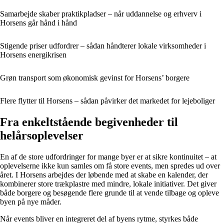
Samarbejde skaber praktikpladser – når uddannelse og erhverv i
Horsens går hånd i hånd
Stigende priser udfordrer – sådan håndterer lokale virksomheder i
Horsens energikrisen
Grøn transport som økonomisk gevinst for Horsens’ borgere
Flere flytter til Horsens – sådan påvirker det markedet for lejeboliger
Fra enkeltstående begivenheder til
helårsoplevelser
En af de store udfordringer for mange byer er at sikre kontinuitet – at
oplevelserne ikke kun samles om få store events, men spredes ud over
året. I Horsens arbejdes der løbende med at skabe en kalender, der
kombinerer store trækplastre med mindre, lokale initiativer. Det giver
både borgere og besøgende flere grunde til at vende tilbage og opleve
byen på nye måder.
Når events bliver en integreret del af byens rytme, styrkes både